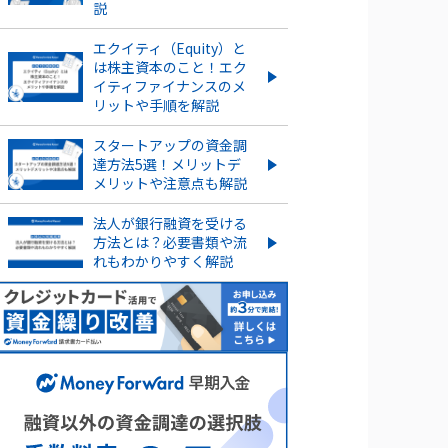
説
信託型ストックオプションと
は？メリット・デメリットを
エクイティ（Equity）と
紹介
は株主資本のこと！エク
イティファイナンスのメ
ストックオプションとは？仕組
リットや手順を解説
みや種類、導入する手順・手続
きを紹介
スタートアップの資金調
達方法5選！メリットデ
もっとみる
メリットや注意点も解説
法人が銀行融資を受ける
方法とは？必要書類や流
れもわかりやすく解説