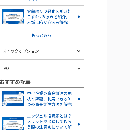
資金繰りの悪化を引き起
こす4つの原因を紹介。
未然に防ぐ方法も解説
もっとみる
ストックオプション
ストックオプション発行は株価
IPO
にどう影響する？株価の上昇・
下落ケースを紹介
おすすめ記事
IPOとは？POや上場との違い
ストックオプションを新規に
やメリット・デメリットも解
中小企業の資金調達の現
行使する流れやタイミングを
説
状と課題、利用できる9
解説！
つの資金調達方法を解説
スタートアップがIPOするメリ
ベンチャー企業のストックオプ
ット・デメリットとは？成功さ
エンジェル投資家とは？
ションとは？導入するメリッ
せるポイントも解説
メリットや出資してもら
ト・デメリット、注意点を解説
う際の注意点について解
もっとみる