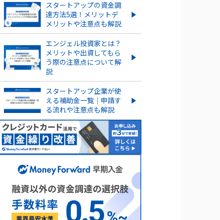
スタートアップの資金調
下落ケースを紹介
達方法5選！メリットデ
メリットや注意点も解説
ストックオプションを新規に
行使する流れやタイミングを
エンジェル投資家とは？
解説！
メリットや出資してもら
う際の注意点について解
もっとみる
説
スタートアップ企業が使
える補助金一覧｜申請す
る流れや注意点も解説