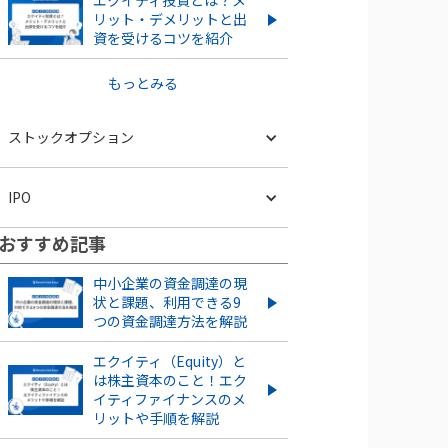
エクイティ投資とは？メ
リット・デメリットと出
資を受けるコツを紹介
もっとみる
ストックオプション
ベンチャー企業のストックオプ
IPO
ションとは？導入するメリッ
ト・デメリット、注意点を解説
おすすめ記事
スタートアップがIPOす
ストックオプションとは？仕組
るメリット・デメリット
中小企業の資金調達の現
みや種類、導入する手順・手続
とは？成功させるポイン
状と課題、利用できる9
きを紹介
トも解説
つの資金調達方法を解説
信託型ストックオプションと
IPOとは？POや上場との違い
エクイティ（Equity）と
は？メリット・デメリットを
やメリット・デメリットも解
は株主資本のこと！エク
紹介
説
イティファイナンスのメ
リットや手順を解説
ストックオプション発行は株価
もっとみる
にどう影響する？株価の上昇・