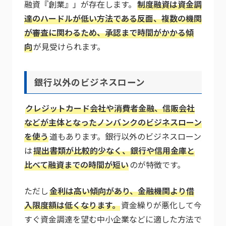
融資『創業』」が存在します。
制度融資は資金調
達のハードルが低い方法である反面、複数の機関
が審査に関わるため、承認まで時間がかかる傾
向
が見受けられます。
銀行以外のビジネスローン
クレジットカード会社や消費者金融、信販会社
などが主体となったノンバンクのビジネスローン
を使う
道もあります。銀行以外のビジネスローン
は
提出書類が比較的少なく、銀行や信用金庫と
比べて融資までの時間が短い
のが特徴です。
ただし
金利は高い傾向があり、金融機関より借
入限度額は低くなります。
資金繰りが悪化して今
すぐ資金調達を望む中小企業などに適した方法で