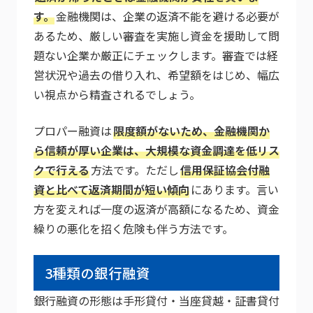
す。
金融機関は、企業の返済不能を避ける必要が
あるため、厳しい審査を実施し資金を援助して問
題ない企業か厳正にチェックします。審査では経
営状況や過去の借り入れ、希望額をはじめ、幅広
い視点から精査されるでしょう。
プロパー融資は
限度額がないため、金融機関か
ら信頼が厚い企業は、大規模な資金調達を低リス
クで行える
方法です。ただし
信用保証協会付融
資と比べて返済期間が短い傾向
にあります。言い
方を変えれば一度の返済が高額になるため、資金
繰りの悪化を招く危険も伴う方法です。
3種類の銀行融資
銀行融資の形態は手形貸付・当座貸越・証書貸付