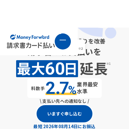
借り入れせずに資 金繰りを改善
請求書のお 支払いを
最大
日
延長
60
※1
2
.
7
業界最安
%
手数料
水準
\ 支払い先への通知 なし /
いますぐ申し込む
最短 2026年08月14日にお振込