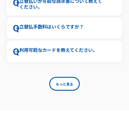
Q
立替払いが可能な請求書について教えて
※振込希望日が、土日祝日に該当する場合は、前営業
ください。
日が振込日となります
A
日本国内法人・個人事業主が発行する請求書が申請可
能です。
Q
立替払手数料はいくらですか？
※現在、個人事業主発行の請求書に関しては、法人さ
まのみお申込み可能となります
A
立替払希望金額に手数料率と消費税を掛け合わせた金
※海外企業が発行した請求書は申請対象外となります
額が立替払手数料になります。
Q
利用可能なカードを教えてください。
例）
立替払希望金額：100万円、手数料率：2.7%(税抜)の
A
国内で発行されたVisa/Mastercard/JCBブランドのク
場合、
レジットカード・デビットカード・プリペイドカード
立替払手数料：102.97万円（立替払金額 100万円 ＋
がご利用可能です。(※)
手数料 2.7万円 ＋ 消費税 0.27万円）
※3DSecure2.0認証が未設定、または未対応のカード
※立替払希望金額が100,000円以下の場合は、一律
もっと見る
や海外発行のカードはご利用いただけません。
3,000円（税抜）をいただいております
※また、一部のカードはご利用できない可能性がござ
います。ご了承ください。
法人カードをお探しの場合は、マネーフォワード 請求
書カード払いに対応した「マネーフォワード ビジネス
カード」をおすすめしております。 請求書カード払い
の決済がスムーズに可能です。年会費無料のビジネス