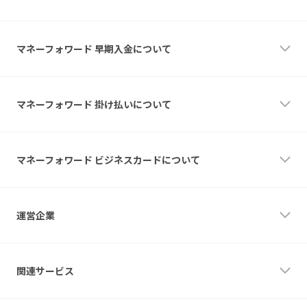
サービスについて
サービスについて
マネーフォワード 早期入金について
お申し込み
お問い合わせ
よくあるご質問
サービスについて
利用規約
サービスについて
マネーフォワード 掛け払いについて
お申し込み
お問い合わせ
利用規約
サービスについて
特長
マネーフォワード ビジネスカードについて
料金
ご利用の流れ
導入事例
サービスについて
資料ダウンロード
機能
運営企業
お問い合わせ
特典
APIドキュメント
ポイント支援
ログイン
資料ダウンロード
運営企業
請求書が届いた方
無料でお申込み
マネーフォワードケッサイ株式会社
関連サービス
お役立ち情報
活用シーン
設立
請求代行・決済代行のお役立ち記事
会社設立直後の方
2017年3月
インボイス制度への対応について
高額決済が必要な方
資本金
関連サービス