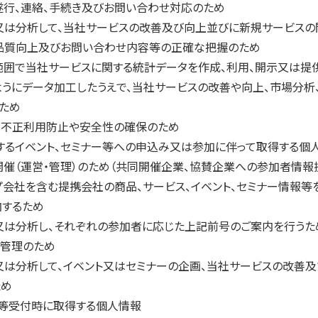
遂行、連絡、手続き及びお問い合わせ対応のため
又は分析して、当社サービスの改善及び向上並びに新規サービスの
品質向上及びお問い合わせ内容等の正確な把握のため
範囲で当社サービスに関する統計データを作成、利用、開示又は提
うにデータ加工したうえで、当社サービスの改善や向上、市場分析
ため
る不正利用防止や安全性の確保のため
催するイベント、セミナー等への申込み又は参加に伴って取得する個
開催（運営・管理）のため（共同開催企業、協賛企業への参加者情報
会社を含む提携会社の商品、サービス、イベント、セミナー情報等を郵
内するため
又は分析し、それぞれの参加者に応じた上記前号のご案内を行うた
営管理のため
は分析して、イベント又はセミナーの企画、当社サービスの改善
ため
意見等受付時に取得する個人情報