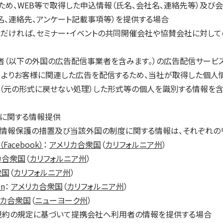
め、WEB等で取得した申込情報（氏名、会社名、連絡先等）及び会
名、連絡先、アンケート記載事項等）を提供する場合
ただければ、セミナー・イベントの共同開催会社や協賛会社に対し
業者（以下の外国の広告配信事業者を含みます。）の広告配信サービ
よりお客様に関連した広告を配信するため、当社が取得した個人情
理（元の形式に戻せない処理）した形式等の個人を識別する情報を
に関する情報提供
情報保護の措置及び当該外国の制度に関する情報は、それぞれのリ
.（Facebook）
：
アメリカ合衆国
（
カリフォルニア州
）
カ合衆国
（
カリフォルニア州
）
衆国
（
カリフォルニア州
）
on
：
アメリカ合衆国
（
カリフォルニア州
）
リカ合衆国
（
ニューヨーク州
）
用規約の規定に基づいて提携会社へ利用者の情報を提供する場合