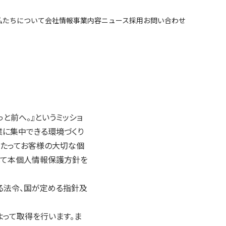
私たちについて
会社情報
事業内容
ニュース
採用
お問い合わせ
っと前へ。』というミッショ
業に集中できる環境づくり
わたってお客様の大切な個
して本個人情報保護方針を
る法令、国が定める指針及
って取得を行います。ま