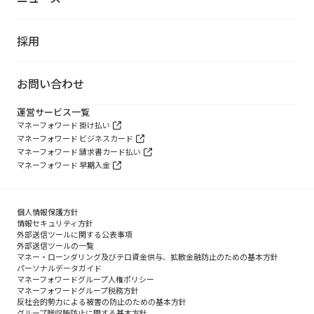
採用
お問い合わせ
運営サービス一覧
マネーフォワード 掛け払い
マネーフォワード ビジネスカード
マネーフォワード 請求書カード払い
マネーフォワード 早期入金
個人情報保護方針
情報セキュリティ方針
外部送信ツールに関する公表事項
外部送信ツールの一覧
マネー・ローンダリング及びテロ資金供与、拡散金融防止のための基本方針
パーソナルデータガイド
マネーフォワードグループ人権ポリシー
マネーフォワードグループ税務方針
反社会的勢力による被害の防止のための基本方針
グループ贈収賄防止に関する基本方針