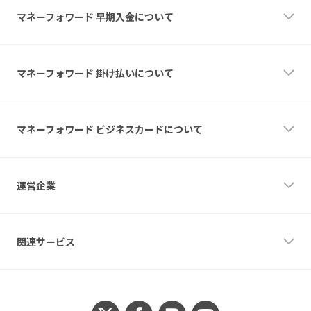
サービスについて
マネーフォワード 早期入金について
お申し込み
お問い合わせ
よくあるご質問
サービスについて
利用規約
サービスについて
マネーフォワード 掛け払いについて
お申し込み
お問い合わせ
利用規約
サービスについて
特長
マネーフォワード ビジネスカードについて
料金
ご利用の流れ
導入事例
サービスについて
資料ダウンロード
機能
運営企業
お問い合わせ
特典
APIドキュメント
ポイント支援
ログイン
資料ダウンロード
運営企業
請求書が届いた方
無料でお申込み
マネーフォワードケッサイ株式会社
関連サービス
お役立ち情報
活用シーン
設立
請求代行・決済代行のお役立ち記事
会社設立直後の方
2017年3月
インボイス制度への対応について
高額決済が必要な方
資本金
関連サービス
ブログ
従業員にカードを配布したい方
100,010,000円
マネーフォワード ME
Money Forward Kessai TECH BLOG
支払い先ごとにカードを分けたい方
代表取締役社長
マネーフォワード クラウド