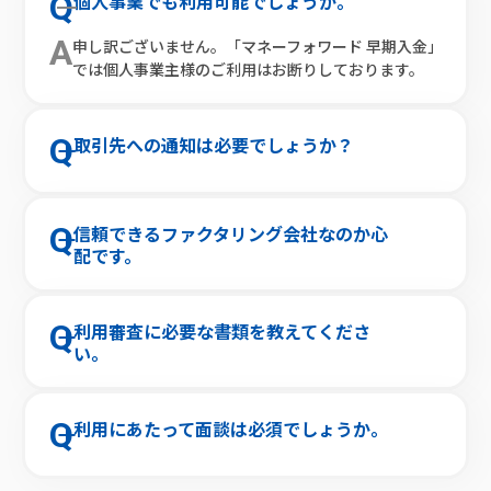
Q
個人事業でも利用可能でしょうか。
A
申し訳ございません。「マネーフォワード 早期入金」
では個人事業主様のご利用はお断りしております。
Q
取引先への通知は必要でしょうか？
A
お取引先様への通知や承諾は原則不要です。また、本
サービスの利用情報が取引先に共有されることはござ
Q
信頼できるファクタリング会社なのか心
いません。
配です。
A
弊社は東証プライム上場企業 株式会社マネーフォワー
ドの100%子会社です。安心してファクタリングサー
Q
利用審査に必要な書類を教えてくださ
ビスをご利用ください。
い。
A
直近2期分の決算書・直近までの試算表・売掛債権の
証憑(契約書、請求書、発注書など取引内容と金額、
Q
利用にあたって面談は必須でしょうか。
入金予定日が確認できるもの)をご提出いただきま
す。
A
ご面談は原則不要です。基本的なやりとりは、お電