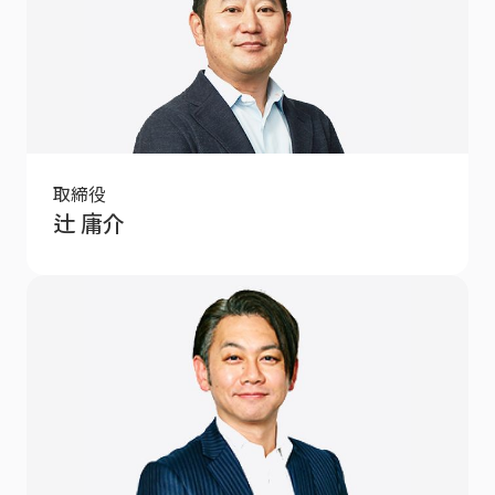
取締役
辻 庸介