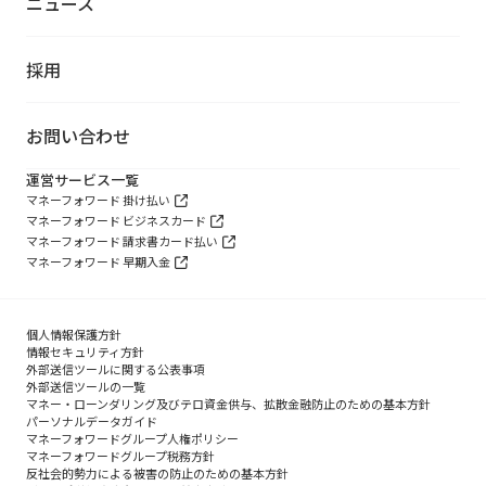
ニュース
採用
お問い合わせ
運営サービス一覧
マネーフォワード 掛け払い
マネーフォワード ビジネスカード
マネーフォワード 請求書カード払い
マネーフォワード 早期入金
個人情報保護方針
情報セキュリティ方針
外部送信ツールに関する公表事項
外部送信ツールの一覧
マネー・ローンダリング及びテロ資金供与、拡散金融防止のための基本方針
パーソナルデータガイド
マネーフォワードグループ人権ポリシー
マネーフォワードグループ税務方針
反社会的勢力による被害の防止のための基本方針