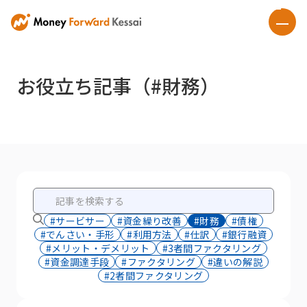
お役立ち記事（#財務）
#サービサー
#資金繰り改善
#財務
#債権
#でんさい・手形
#利用方法
#仕訳
#銀行融資
#メリット・デメリット
#3者間ファクタリング
#資金調達手段
#ファクタリング
#違いの解説
#2者間ファクタリング