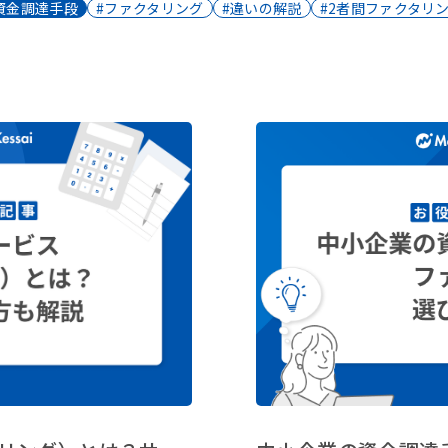
資金調達手段
#ファクタリング
#違いの解説
#2者間ファクタリ