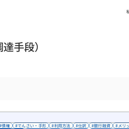
調達手段）
#債権
#でんさい・手形
#利用方法
#仕訳
#銀行融資
#メリ