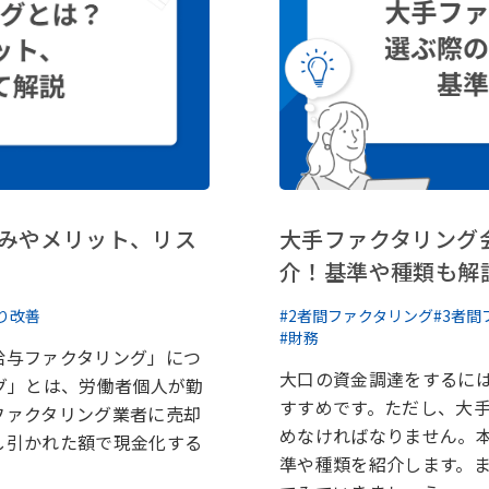
みやメリット、リス
大手ファクタリング
介！基準や種類も解
り改善
#2者間ファクタリング
#3者
#財務
給与ファクタリング」につ
大口の資金調達をするに
グ」とは、労働者個人が勤
すすめです。ただし、大
ファクタリング業者に売却
めなければなりません。
し引かれた額で現金化する
準や種類を紹介します。