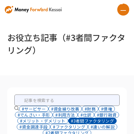
お役立ち記事（#3者間ファクタ
リング）
#サービサー
#資金繰り改善
#財務
#債権
#でんさい・手形
#利用方法
#仕訳
#銀行融資
#メリット・デメリット
#3者間ファクタリング
#資金調達手段
#ファクタリング
#違いの解説
#2者間ファクタリング