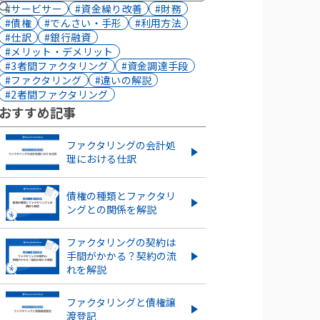
#サービサー
#資金繰り改善
#財務
#債権
#でんさい・手形
#利用方法
#仕訳
#銀行融資
#メリット・デメリット
#3者間ファクタリング
#資金調達手段
#ファクタリング
#違いの解説
#2者間ファクタリング
おすすめ記事
ファクタリングの会計処
理における仕訳
債権の種類とファクタリ
ングとの関係を解説
ファクタリングの契約は
手間がかかる？契約の流
れを解説
ファクタリングと債権譲
渡登記