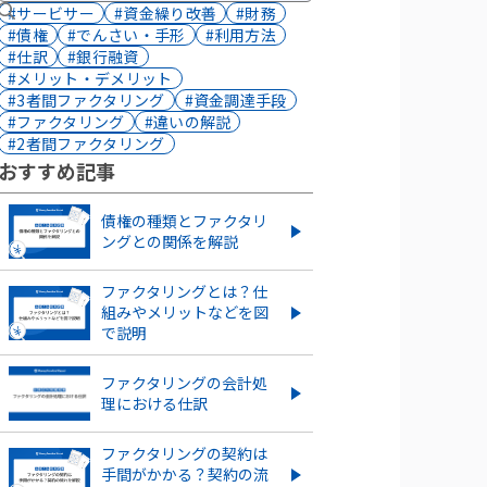
#サービサー
#資金繰り改善
#財務
#債権
#でんさい・手形
#利用方法
#仕訳
#銀行融資
#メリット・デメリット
#3者間ファクタリング
#資金調達手段
#ファクタリング
#違いの解説
#2者間ファクタリング
おすすめ記事
債権の種類とファクタリ
ングとの関係を解説
ファクタリングとは？仕
組みやメリットなどを図
で説明
ファクタリングの会計処
理における仕訳
ファクタリングの契約は
手間がかかる？契約の流