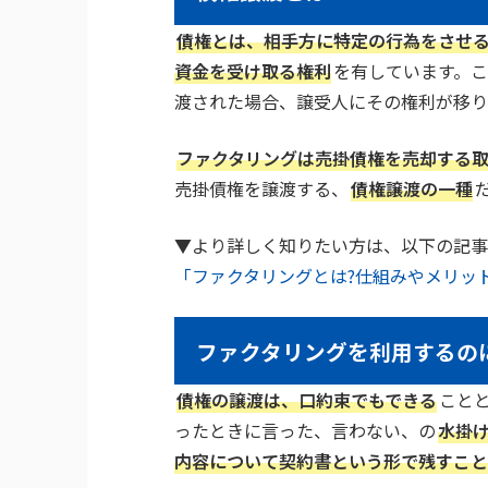
債権とは、相手方に特定の行為をさせ
資金を受け取る権利
を有しています。
渡された場合、譲受人にその権利が移り
ファクタリングは売掛債権を売却する
売掛債権を譲渡する、
債権譲渡の一種
▼より詳しく知りたい方は、以下の記事
「ファクタリングとは?仕組みやメリッ
ファクタリングを利用するの
債権の譲渡は、口約束でもできる
こと
ったときに言った、言わない、の
水掛
内容について契約書という形で残すこと