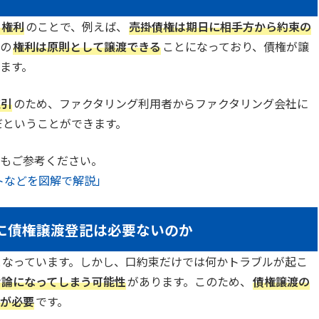
る権利
のことで、例えば、
売掛債権は期日に相手方から約束の
この
権利は原則として譲渡できる
ことになっており、債権が譲
ます。
取引
のため、ファクタリング利用者からファクタリング会社に
だということができます。
もご参考ください。
トなどを図解で解説」
に債権譲渡登記は必要ないのか
となっています。しかし、口約束だけでは何かトラブルが起こ
け論になってしまう可能性
があります。このため、
債権譲渡の
が必要
です。