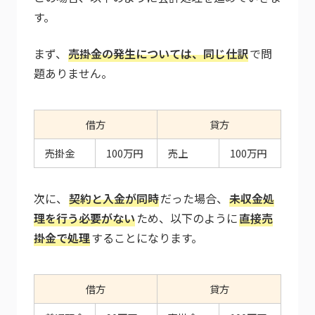
す。
まず、
売掛金の発生については、同じ仕訳
で問
題ありません。
借方
貸方
売掛金
100万円
売上
100万円
次に、
契約と入金が同時
だった場合、
未収金処
理を行う必要がない
ため、以下のように
直接売
掛金で処理
することになります。
借方
貸方