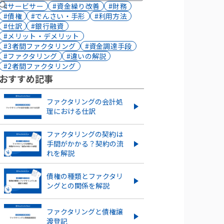
#サービサー
#資金繰り改善
#財務
#債権
#でんさい・手形
#利用方法
#仕訳
#銀行融資
#メリット・デメリット
#3者間ファクタリング
#資金調達手段
#ファクタリング
#違いの解説
#2者間ファクタリング
おすすめ記事
ファクタリングの会計処
理における仕訳
ファクタリングの契約は
手間がかかる？契約の流
れを解説
債権の種類とファクタリ
ングとの関係を解説
ファクタリングと債権譲
渡登記