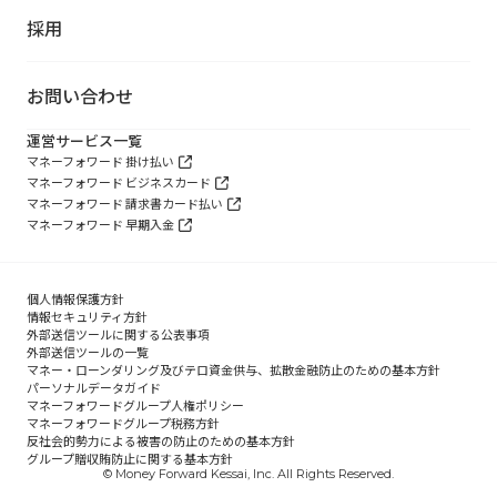
採用
お問い合わせ
運営サービス一覧
マネーフォワード 掛け払い
マネーフォワード ビジネスカード
マネーフォワード 請求書カード払い
マネーフォワード 早期入金
個人情報保護方針
情報セキュリティ方針
外部送信ツールに関する公表事項
外部送信ツールの一覧
マネー・ローンダリング及びテロ資金供与、拡散金融防止のための基本方針
パーソナルデータガイド
マネーフォワードグループ人権ポリシー
マネーフォワードグループ税務方針
反社会的勢力による被害の防止のための基本方針
グループ贈収賄防止に関する基本方針
© Money Forward Kessai, Inc. All Rights Reserved.