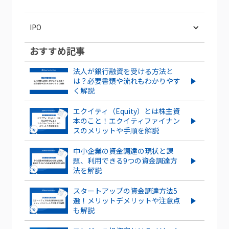
ストックオプションを新規に行使する
IPO
流れやタイミングを解説！
おすすめ記事
スタートアップがIPOするメリット・デ
信託型ストックオプションとは？メリ
メリットとは？成功させるポイントも解
ット・デメリットを紹介
法人が銀行融資を受ける方法と
説
は？必要書類や流れもわかりやす
く解説
IPOとは？POや上場との違いやメリッ
ストックオプションとは？仕組みや種
ト・デメリットも解説
類、導入する手順・手続きを紹介
エクイティ（Equity）とは株主資
本のこと！エクイティファイナン
スのメリットや手順を解説
もっとみる
ストックオプション発行は株価にどう影
響する？株価の上昇・下落ケースを紹介
中小企業の資金調達の現状と課
題、利用できる9つの資金調達方
ベンチャー企業のストックオプションと
法を解説
は？導入するメリット・デメリット、注
意点を解説
スタートアップの資金調達方法5
選！メリットデメリットや注意点
もっとみる
も解説