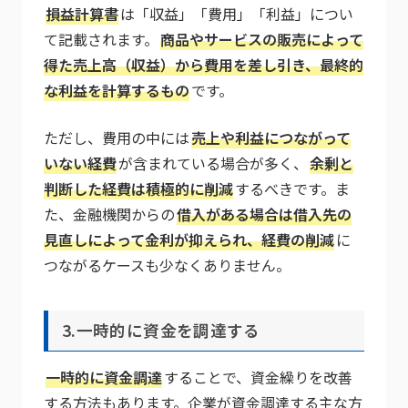
損益計算書
は「収益」「費用」「利益」につい
て記載されます。
商品やサービスの販売によって
得た売上高（収益）から費用を差し引き、最終的
な利益を計算するもの
です。
ただし、費用の中には
売上や利益につながって
いない経費
が含まれている場合が多く、
余剰と
判断した経費は積極的に削減
するべきです。ま
た、金融機関からの
借入がある場合は借入先の
見直しによって金利が抑えられ、経費の削減
に
つながるケースも少なくありません。
3.一時的に資金を調達する
一時的に資金調達
することで、資金繰りを改善
する方法もあります。企業が資金調達する主な方