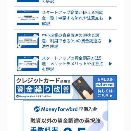
く解説
もっとみる
ストックオプションとは？仕組みや種
類、導入する手順・手続きを紹介
スタートアップ企業が使える補助
金一覧｜申請する流れや注意点も
解説
ストックオプションを新規に行使する
流れやタイミングを解説！
中小企業の資金調達の現状と課
題、利用できる9つの資金調達方
もっとみる
法を解説
スタートアップの資金調達方法5
選！メリットデメリットや注意点
も解説