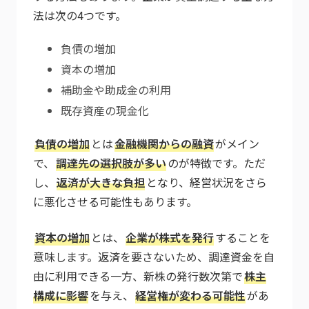
法は次の4つです。
負債の増加
資本の増加
補助金や助成金の利用
既存資産の現金化
負債の増加
とは
金融機関からの融資
がメイン
で、
調達先の選択肢が多い
のが特徴です。ただ
し、
返済が大きな負担
となり、経営状況をさら
に悪化させる可能性もあります。
資本の増加
とは、
企業が株式を発行
することを
意味します。返済を要さないため、調達資金を自
由に利用できる一方、新株の発行数次第で
株主
構成に影響
を与え、
経営権が変わる可能性
があ