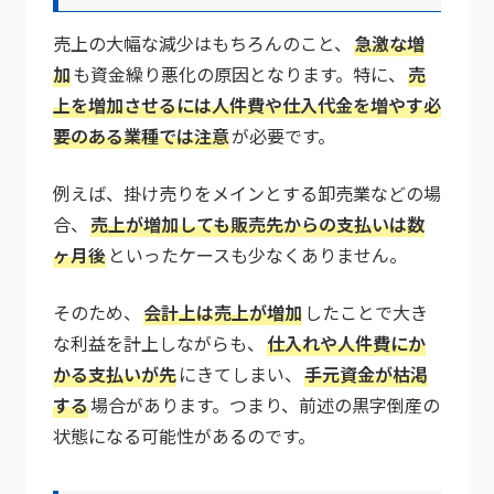
売上の大幅な減少はもちろんのこと、
急激な増
加
も資金繰り悪化の原因となります。特に、
売
上を増加させるには人件費や仕入代金を増やす必
要のある業種では注意
が必要です。
例えば、掛け売りをメインとする卸売業などの場
合、
売上が増加しても販売先からの支払いは数
ヶ月後
といったケースも少なくありません。
そのため、
会計上は売上が増加
したことで大き
な利益を計上しながらも、
仕入れや人件費にか
かる支払いが先
にきてしまい、
手元資金が枯渇
する
場合があります。つまり、前述の黒字倒産の
状態になる可能性があるのです。