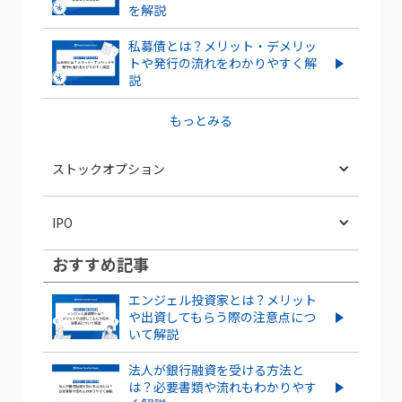
を解説
私募債とは？メリット・デメリッ
トや発行の流れをわかりやすく解
説
もっとみる
ストックオプション
ストックオプション発行は株価にどう影
IPO
響する？株価の上昇・下落ケースを紹介
おすすめ記事
スタートアップがIPOするメリット・デ
信託型ストックオプションとは？メリ
メリットとは？成功させるポイントも解
ット・デメリットを紹介
エンジェル投資家とは？メリット
説
や出資してもらう際の注意点につ
いて解説
ベンチャー企業のストックオプションと
IPOとは？POや上場との違いやメリッ
は？導入するメリット・デメリット、注
ト・デメリットも解説
法人が銀行融資を受ける方法と
意点を解説
は？必要書類や流れもわかりやす