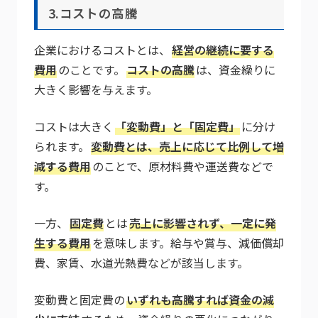
3.コストの高騰
企業におけるコストとは、
経営の継続に要する
費用
のことです。
コストの高騰
は、資金繰りに
大きく影響を与えます。
コストは大きく
「変動費」と「固定費」
に分け
られます。
変動費とは、売上に応じて比例して増
減する費用
のことで、原材料費や運送費などで
す。
一方、
固定費
とは
売上に影響されず、一定に発
生する費用
を意味します。給与や賞与、減価償却
費、家賃、水道光熱費などが該当します。
変動費と固定費の
いずれも高騰すれば資金の減