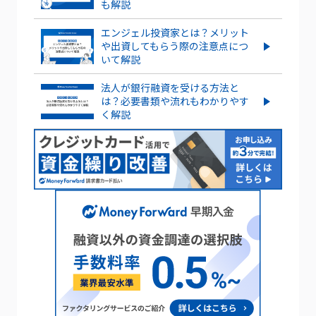
ベンチャー企業のストックオプションと
も解説
は？導入するメリット・デメリット、注
意点を解説
エンジェル投資家とは？メリット
や出資してもらう際の注意点につ
もっとみる
いて解説
法人が銀行融資を受ける方法と
は？必要書類や流れもわかりやす
く解説