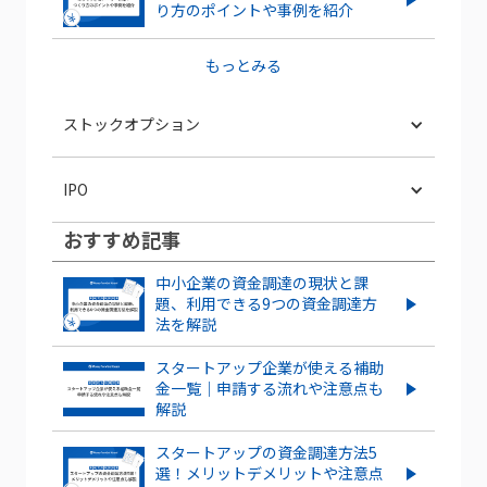
り方のポイントや事例を紹介
もっとみる
ストックオプション
ストックオプション発行は株価にどう影
IPO
響する？株価の上昇・下落ケースを紹介
おすすめ記事
IPOとは？POや上場との違いやメリッ
信託型ストックオプションとは？メリ
ト・デメリットも解説
ット・デメリットを紹介
中小企業の資金調達の現状と課
題、利用できる9つの資金調達方
スタートアップがIPOするメリット・デ
法を解説
ストックオプションとは？仕組みや種
メリットとは？成功させるポイントも解
類、導入する手順・手続きを紹介
説
スタートアップ企業が使える補助
金一覧｜申請する流れや注意点も
解説
もっとみる
ストックオプションを新規に行使する
流れやタイミングを解説！
スタートアップの資金調達方法5
選！メリットデメリットや注意点