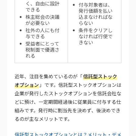
く、自由に設計
付与対象者は、
できる
発行価額を払い
株主総会の決議
込まなければな
が必要ない
らない
社外の人にも付
条件をクリアし
与できる
なければ行使で
きない
受益者にとって
税制面で優遇さ
れる
近年、注目を集めているのが「
信託型ストック
オプション
」です。信託型ストックオプションは
企業が発行したストックオプションを信託会社な
どに預け、一定期間経過後に従業員に付与する仕
組みです。発行時に割当先を決めず、後決めでき
るのが主なメリットです。
信託型ストックオプションとは？メリット・デメ