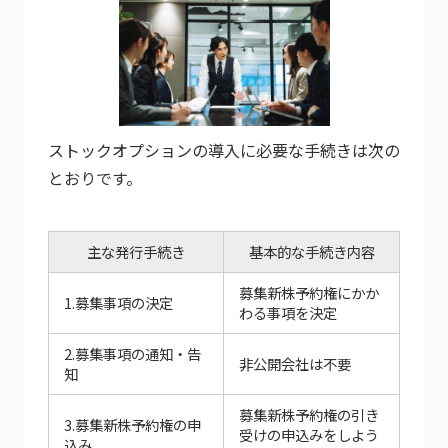
ストックオプションの導入に必要な手続きは次の
とおりです。
主な発行手続き
基本的な手続き内容
募集新株予約権にかか
1.募集事項の決定
わる事項を決定
2.募集事項の通知・告
非公開会社は不要
知
募集新株予約権の引き
3.募集新株予約権の申
受けの申込みをしよう
込み