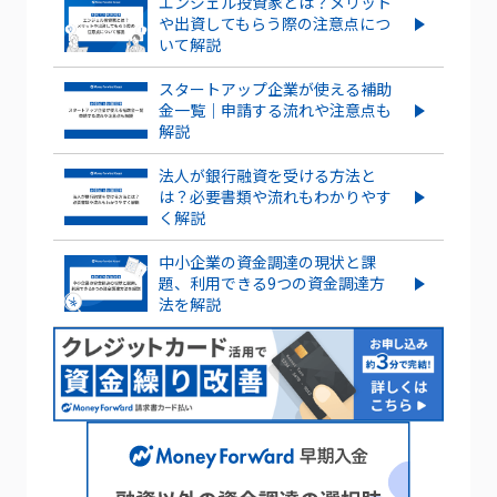
エンジェル投資家とは？メリット
意点を解説
や出資してもらう際の注意点につ
いて解説
もっとみる
信託型ストックオプションとは？メリ
ット・デメリットを紹介
スタートアップ企業が使える補助
金一覧｜申請する流れや注意点も
解説
ストックオプションとは？仕組みや種
類、導入する手順・手続きを紹介
法人が銀行融資を受ける方法と
は？必要書類や流れもわかりやす
もっとみる
く解説
中小企業の資金調達の現状と課
題、利用できる9つの資金調達方
法を解説