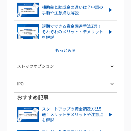
補助金と助成金の違いは？申請の
手順や注意点も解説
短期でできる資金調達手法3選！
それぞれのメリット・デメリット
を解説
もっとみる
ストックオプション
ストックオプションを新規に行使する
IPO
流れやタイミングを解説！
おすすめ記事
スタートアップがIPOするメリット・デ
ストックオプション発行は株価にどう影
メリットとは？成功させるポイントも解
響する？株価の上昇・下落ケースを紹介
スタートアップの資金調達方法5
説
選！メリットデメリットや注意点
も解説
ベンチャー企業のストックオプションと
IPOとは？POや上場との違いやメリッ
は？導入するメリット・デメリット、注
ト・デメリットも解説