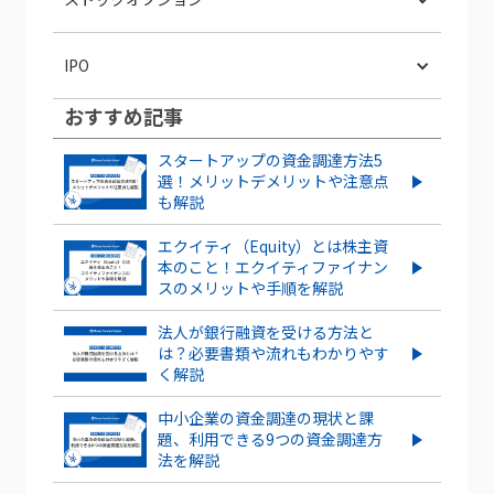
ストックオプション発行は株価にどう影
IPO
響する？株価の上昇・下落ケースを紹介
おすすめ記事
IPOとは？POや上場との違いやメリッ
ベンチャー企業のストックオプションと
ト・デメリットも解説
は？導入するメリット・デメリット、注
スタートアップの資金調達方法5
意点を解説
選！メリットデメリットや注意点
スタートアップがIPOするメリット・デ
も解説
メリットとは？成功させるポイントも解
信託型ストックオプションとは？メリ
説
ット・デメリットを紹介
エクイティ（Equity）とは株主資
本のこと！エクイティファイナン
スのメリットや手順を解説
もっとみる
ストックオプションを新規に行使する
流れやタイミングを解説！
法人が銀行融資を受ける方法と
は？必要書類や流れもわかりやす
く解説
ストックオプションとは？仕組みや種
類、導入する手順・手続きを紹介
中小企業の資金調達の現状と課
題、利用できる9つの資金調達方
もっとみる
法を解説