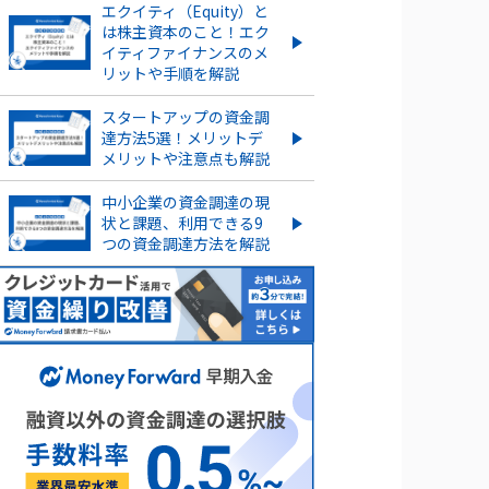
エクイティ（Equity）と
紹介
は株主資本のこと！エク
イティファイナンスのメ
ストックオプションとは？仕組
リットや手順を解説
みや種類、導入する手順・手続
きを紹介
スタートアップの資金調
達方法5選！メリットデ
もっとみる
メリットや注意点も解説
中小企業の資金調達の現
状と課題、利用できる9
つの資金調達方法を解説