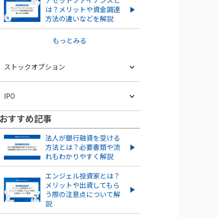
アセットファイナンスと
は？メリットや資金調達
方法の違いなどを解説
もっとみる
ストックオプション
ベンチャー企業のストックオプ
IPO
ションとは？導入するメリッ
ト・デメリット、注意点を解説
おすすめ記事
スタートアップがIPOするメリ
ストックオプションを新規に
ット・デメリットとは？成功さ
法人が銀行融資を受ける
行使する流れやタイミングを
せるポイントも解説
方法とは？必要書類や流
解説！
れもわかりやすく解説
IPOとは？POや上場との違い
ストックオプション発行は株価
やメリット・デメリットも解
エンジェル投資家とは？
にどう影響する？株価の上昇・
説
メリットや出資してもら
下落ケースを紹介
う際の注意点について解
もっとみる
説
信託型ストックオプションと
は？メリット・デメリットを