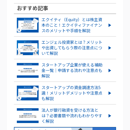
意点を解説
おすすめ記事
IPOとは？POや上場との違いやメリッ
ストックオプションとは？仕組みや種
ト・デメリットも解説
エクイティ（Equity）とは株主資
類、導入する手順・手続きを紹介
本のこと！エクイティファイナン
スタートアップがIPOするメリット・デ
スのメリットや手順を解説
メリットとは？成功させるポイントも解
ストックオプション発行は株価にどう影
説
響する？株価の上昇・下落ケースを紹介
エンジェル投資家とは？メリット
や出資してもらう際の注意点につ
いて解説
もっとみる
ストックオプションを新規に行使する
流れやタイミングを解説！
スタートアップ企業が使える補助
金一覧｜申請する流れや注意点も
解説
信託型ストックオプションとは？メリ
ット・デメリットを紹介
スタートアップの資金調達方法5
選！メリットデメリットや注意点
もっとみる
も解説
法人が銀行融資を受ける方法と
は？必要書類や流れもわかりやす
く解説