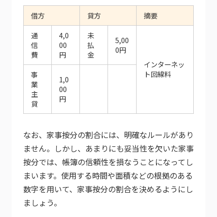
借方
貸方
摘要
通
4,0
未
5,00
信
00
払
0円
費
円
金
インターネッ
ト回線料
事
1,0
業
00
主
円
貸
なお、家事按分の割合には、明確なルールがあり
ません。しかし、あまりにも妥当性を欠いた家事
按分では、帳簿の信頼性を損なうことになってし
まいます。使用する時間や面積などの根拠のある
数字を用いて、家事按分の割合を決めるようにし
ましょう。