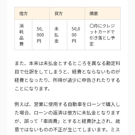
借方
貸方
摘要
消
〇月にクレジ
50,
未
50,0
耗
ットカードで
000
払
00
品
引き落とし予
円
金
円
費
定
また、本来は未払金とするところを異なる勘定科
目で仕訳をしてしまうと、経費とならないものが
経費となったり、所得が過少に申告されたりする
ことになります。
例えば、営業に使用する自動車をローンで購入し
た場合、ローンの返済は借方に未払金となります
が、誤って「車両費」とすると経費計上され、故
意ではないものの不正が生じてしまいます。ミス