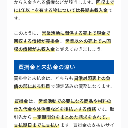
から入金される債権などが該当します。
回収まで
に1年以上を有する物については長期未収入金
で
す。
このように、
営業活動に関係する売上で現金で
回収する債権が売掛金
、
営業以外の売上で未回
収の債権が未収入金
と覚えておきましょう。
買掛金と未払金の違い
買掛金と未払金は、どちらも
貸借対照表上の負
債の部にある科目
で確定済みの債務になります。
買掛金
は、
営業活動で必要になる商品や材料の
仕入代金や外注費などを後払いする債務
です。取
引先から
一定期間分をまとめた請求をされて、
支払期日までに支払い
ます。買掛金の支払いサイ