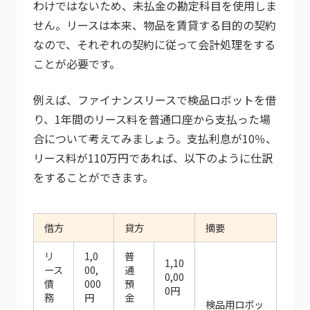
わけではないため、未払金の勘定科目を使用しま
せん。リースは本来、物品を賃貸する目的の契約
なので、それぞれの契約に従って会計処理をする
ことが必要です。
例えば、ファイナンスリースで検品ロボットを借
り、1年間のリース料を普通口座から支払った場
合について考えてみましょう。支払利息が10％、
リース料が110万円であれば、以下のように仕訳
をすることができます。
借方
貸方
摘要
リ
1,0
普
1,10
ース
00,
通
0,00
債
000
預
0円
務
円
金
検品用ロボッ