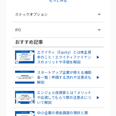
もっとみる
ストックオプション
ストックオプションとは？仕組みや種
IPO
類、導入する手順・手続きを紹介
おすすめ記事
IPOとは？POや上場との違いやメリッ
信託型ストックオプションとは？メリ
ト・デメリットも解説
ット・デメリットを紹介
エクイティ（Equity）とは株主資
本のこと！エクイティファイナン
スタートアップがIPOするメリット・デ
スのメリットや手順を解説
ストックオプション発行は株価にどう影
メリットとは？成功させるポイントも解
響する？株価の上昇・下落ケースを紹介
説
スタートアップ企業が使える補助
金一覧｜申請する流れや注意点も
解説
ベンチャー企業のストックオプションと
もっとみる
は？導入するメリット・デメリット、注
意点を解説
エンジェル投資家とは？メリット
や出資してもらう際の注意点につ
いて解説
ストックオプションを新規に行使する
流れやタイミングを解説！
中小企業の資金調達の現状と課