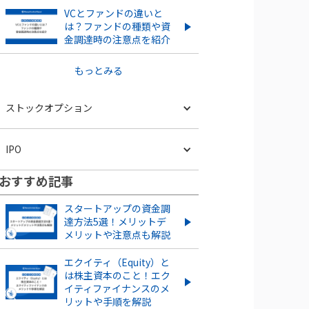
VCとファンドの違いと
は？ファンドの種類や資
金調達時の注意点を紹介
もっとみる
ストックオプション
ストックオプション発行は株価
IPO
にどう影響する？株価の上昇・
下落ケースを紹介
おすすめ記事
スタートアップがIPOするメリ
ストックオプションを新規に
ット・デメリットとは？成功さ
スタートアップの資金調
行使する流れやタイミングを
せるポイントも解説
達方法5選！メリットデ
解説！
メリットや注意点も解説
IPOとは？POや上場との違い
ストックオプションとは？仕組
やメリット・デメリットも解
エクイティ（Equity）と
みや種類、導入する手順・手続
説
は株主資本のこと！エク
きを紹介
イティファイナンスのメ
もっとみる
リットや手順を解説
ベンチャー企業のストックオプ