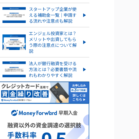
ションとは？導入するメリッ
スタートアップ企業が使
ト・デメリット、注意点を解説
える補助金一覧｜申請す
る流れや注意点も解説
信託型ストックオプションと
は？メリット・デメリットを
エンジェル投資家とは？
紹介
メリットや出資してもら
う際の注意点について解
もっとみる
説
法人が銀行融資を受ける
方法とは？必要書類や流
れもわかりやすく解説