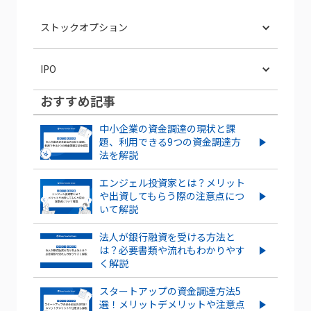
ストックオプション
ストックオプションを新規に行使する
IPO
流れやタイミングを解説！
おすすめ記事
スタートアップがIPOするメリット・デ
ストックオプションとは？仕組みや種
メリットとは？成功させるポイントも解
類、導入する手順・手続きを紹介
中小企業の資金調達の現状と課
説
題、利用できる9つの資金調達方
法を解説
ベンチャー企業のストックオプションと
IPOとは？POや上場との違いやメリッ
は？導入するメリット・デメリット、注
ト・デメリットも解説
エンジェル投資家とは？メリット
意点を解説
や出資してもらう際の注意点につ
いて解説
もっとみる
信託型ストックオプションとは？メリ
ット・デメリットを紹介
法人が銀行融資を受ける方法と
は？必要書類や流れもわかりやす
く解説
ストックオプション発行は株価にどう影
響する？株価の上昇・下落ケースを紹介
スタートアップの資金調達方法5
選！メリットデメリットや注意点