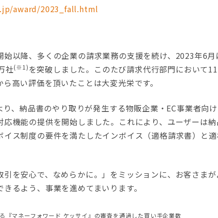
.jp/award/2023_fall.html
始以降、多くの企業の請求業務の支援を続け、2023年6月
(※1)
万社
を突破しました。このたび請求代行部門において11期
から高い評価を頂いたことは大変光栄です。
月より、納品書のやり取りが発生する物販企業・EC事業者向
対応機能の提供を開始しました。これにより、ユーザーは納
ボイス制度の要件を満たしたインボイス（適格請求書）と適
。
引を安心で、なめらかに。」をミッションに、お客さまが
できるよう、事業を進めてまいります。
おける『マネーフォワード ケッサイ』の審査を通過した買い手企業数