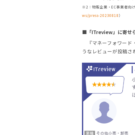
※2：物販企業・EC事業者向
ws/press-20230818
）
■「ITreview」に
『マネーフォワード 
うなレビューが投稿さ