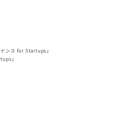
or Startups』
ups』