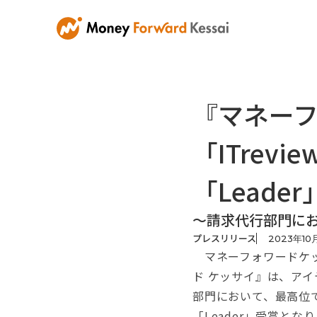
『マネーフ
「ITrevie
「Leade
～請求代行部門にお
プレスリリース
2023
年
10
マネーフォワードケッ
ド ケッサイ』は、アイティ
部門において、最高位で
「Leader」受賞とな