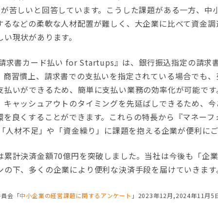
りが苦しいと回答しています。こうした課題がある一方、中
するなどの柔軟な人材配置が難しく、大企業に比べて資金調
しい現状があります。
求書カード払い for Startups』は、銀行振込指定の請
。商習慣上、請求書での支払いを指定されている場合でも、
支払いができるため、簡単に支払い業務の効率化が可能です
、キャッシュアウトのタイミングを先延ばしできるため、今
環を良くすることができます。これらの特長から『マネーフ
ups』は「人材不足」や「資金繰り」に課題を抱える企業が便利
累計決済金額70億円を突破しました。当社は今後も「企業
ンの下、多くの企業により便利な決済手段を届けていきます
委員会「
中小企業の経営課題に関するアンケート
」2023年12月,2024年11月