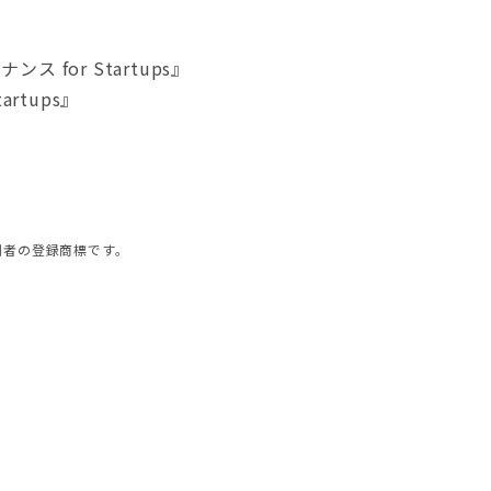
or Startups』
rtups』
利者の登録商標です。