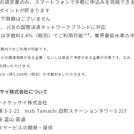
の請求書のみ、スマートフォンで手軽に申込みを完結でき
ポイントが貯まります
、下限額はございません
rcard、JCBの国際決済ネットワークブランドに対応
3
※4
は手数料2.4％（税別）でご利用可能
。業界最低水準の
度額内でのご利用が可能です。
C等)からの調達実績がある企業、ないしは直近で予定がある企業が対象です。なお
ご利用いただけます。
合は一律3,000円（税別）の手数料をいただきます。
サイ株式会社について
ードケッサイ株式会社
-1-21 msb Tamachi 田町ステーションタワーS 21F
 冨山 直道
スサービスの開発・提供