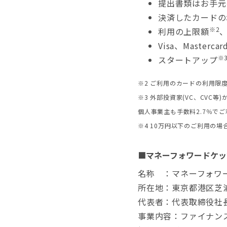
提出書類はお手元
決済したカードの
※2
利用の上限額
Visa、Maste
※
スタートアップ
※2 ご利用のカードの利用限
※3 外部投資家(VC、CV
個人事業主も手数料2.7％で
※4 10万円以下のご利用の場
■マネーフォワードケッ
名称 ：マネーフォワ
所在地：東京都港区芝浦 3
代表者：代表取締役社長
事業内容：ファイナン