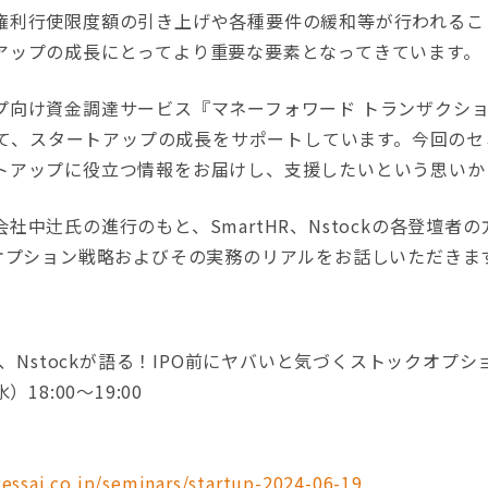
権利行使限度額の引き上げや各種要件の緩和等が行われるこ
アップの成長にとってより重要な要素となってきています。
け資金調達サービス『マネーフォワード トランザクションファ
通じて、スタートアップの成長をサポートしています。今回の
トアップに役立つ情報をお届けし、支援したいという思いか
中辻氏の進行のもと、SmartHR、Nstockの各登壇者
クオプション戦略およびその実務のリアルをお話しいただきま
HR、Nstockが語る！IPO前にヤバいと気づくストックオプ
18:00〜19:00
kessai.co.jp/seminars/startup-2024-06-19