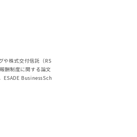
グや株式交付信託（RS
式報酬制度に関する論文
E BusinessSch