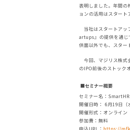
表明しました。年間の
ョンの活用はスタート
当社はスタートアップ向
artups』の提供を
供面以外でも、スター
今回、マジリス株式会社
のIPO前後のストッ
■
セミナー概要
セミナー名：Smart
開催日時： 6月19日（水）
開催形式：オンライン
参加費：無料
申込URL：
https://mf