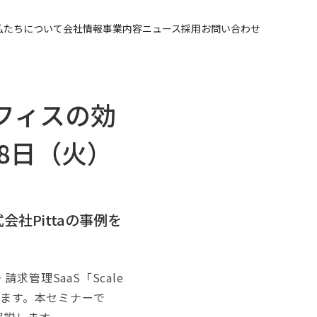
私たちについて
会社情報
事業内容
ニュース
採用
お問い合わせ
フィスの効
8日（火）
社Pittaの事例を
求管理SaaS「Scale
します。本セミナーで