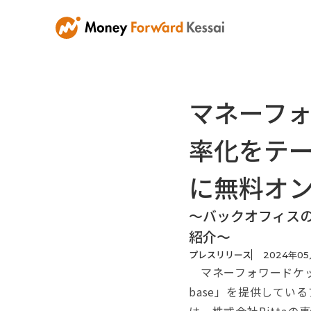
マネーフ
率化をテー
に無料オ
〜バックオフィスの
紹介〜
プレスリリース
2024
年
05
マネーフォワードケッサイ
base」を提供して