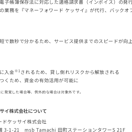
電子帳簿保存法に対応した適格請求書（インボイス）の発
の業務を『マネーフォワード ケッサイ』が代行、バックオ
短で数秒で分かるため、サービス提供までのスピードが向
※1
に入金
されるため、貸し倒れリスクから解放される
つくため、資金の有効活用が可能に
後に発覚した場合等、例外的な場合は対象外です。
サイ株式会社について
ードケッサイ株式会社
-1-21 msb Tamachi 田町ステーションタワーS 21F