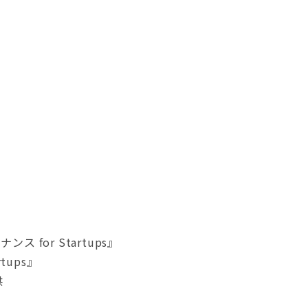
or Startups』
ups』
供