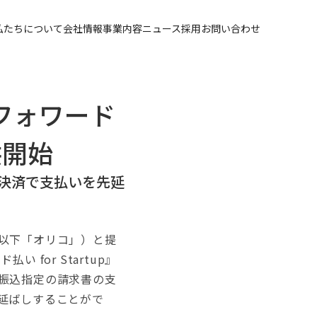
私たちについて
会社情報
事業内容
ニュース
採用
お問い合わせ
フォワード
供開始
決済で支払いを先延
以下「オリコ」）と提
for Startup』
振込指定の請求書の支
延ばしすることがで