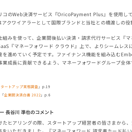
Web決済サービス『OricoPayment Plus』を使用
はアクワイアラーとして国際ブランドと当社との橋渡しの役
組みを使って、企業間後払い決済・請求代行サービス『マネ
aaS『マネーフォワード クラウド』上で、よりシームレス
を進めていく予定です。ファイナンス機能を組み込むEmbedde
事業成長に貢献できるよう、マネーフォワードグループ全体
スタートアップ実態調査
」p.19
ス「
企業間決済白書 2022
」p.6
ー 長谷川 準也のコメント
たヒアリングの際、スタートアップ経営者の皆さまから、
いただきました。『マネーフォワード 請求書カード払い for