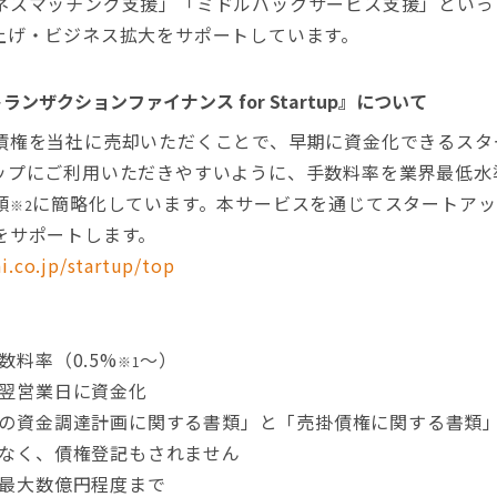
ネスマッチング支援」「ミドルバックサービス支援」といっ
上げ・ビジネス拡大をサポートしています。
ンザクションファイナンス for Startup』について
権を当社に売却いただくことで、早期に資金化できるスタ
ップにご利用いただきやすいように、手数料率を業界最低水準
類
に簡略化しています。本サービスを通じてスタートアッ
※2
をサポートします。
i.co.jp/startup/top
数料率（0.5%
～）
※1
翌営業日に資金化
の資金調達計画に関する書類」と「売掛債権に関する書類
なく、債権登記もされません
最大数億円程度まで