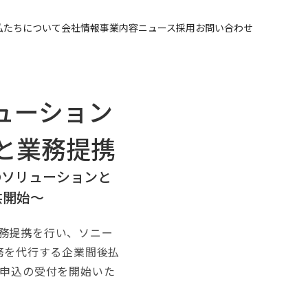
私たちについて
会社情報
事業内容
ニュース
採用
お問い合わせ
ューション
と業務提携
のソリューションと
供開始〜
務提携を行い、ソニー
務を代行する企業間後払
り申込の受付を開始いた