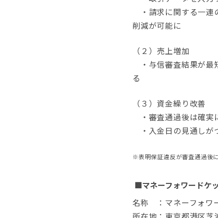
・請求に関する一連の
削減が可能に
（２）売上増加
・与信審査結果が最短
る
（３）資金繰り改善
・審査通過後は確実に
・入金日の見通しがつ
※表明保証違反が審査通過後
■マネーフォワードケ
名称 ：マネーフォワ
所在地：東京都港区芝浦3-