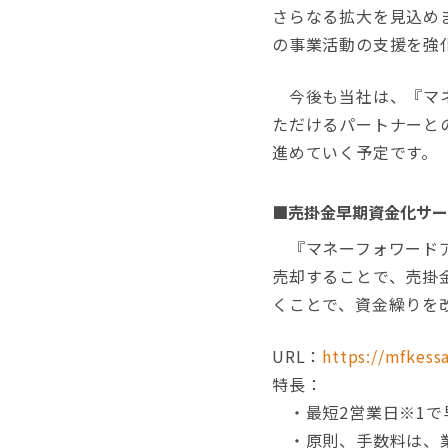
さらなる拡大を見込め
の事業活動の支援を強
今後も当社は、『マネ
ただけるパートナーと
進めていく予定です。
■売掛金早期資金化サー
『マネーフォワードア
売却することで、売掛
くことで、資金繰りを
URL：
https://mfkessa
特長：
・最短2営業日※1で
・原則、手数料は、業界