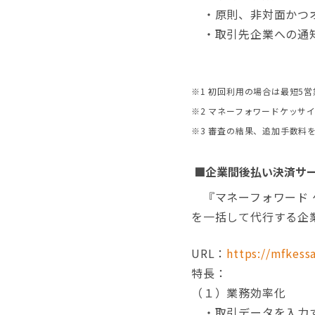
・原則、非対面かつオ
・取引先企業への通知
※1 初回利用の場合は最短5営
※2 マネーフォワードケッサ
※3 審査の結果、追加手数料
■企業間後払い決済サー
『マネーフォワード 
を一括して代行する企
URL：
https://mfkessa
特長：
（１）業務効率化
・取引データを入力す