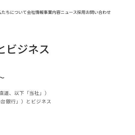
私たちについて
会社情報
事業内容
ニュース
採用
お問い合わせ
とビジネス
～
直道、以下「当社」）
仙台銀行」）とビジネス