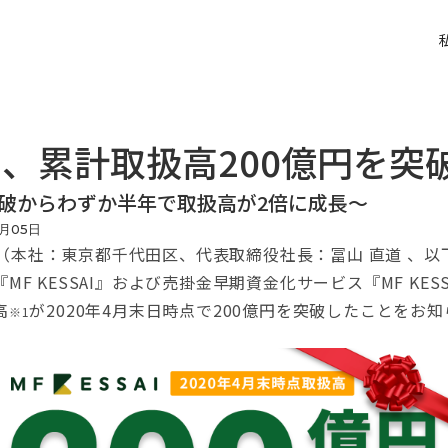
SAI、累計取扱高200億円を突
突破からわずか半年で取扱高が2倍に成長〜
月
05
日
会社（本社：東京都千代田区、代表取締役社長：冨山 直道 、
F KESSAI』および売掛金早期資金化サービス『MF KES
高
が2020年4月末日時点で200億円を突破したことをお
※1