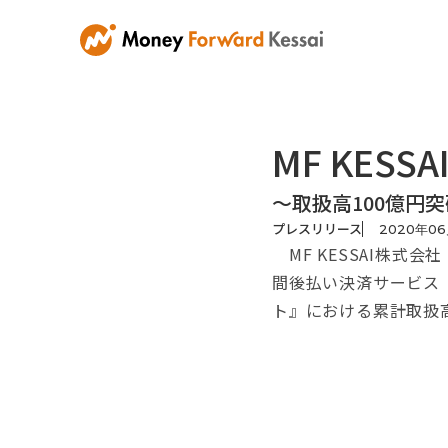
MF KES
～取扱高100億円
プレスリリース
2020
年
06
MF KESSAI株式
間後払い決済サービス『M
ト』における累計取扱