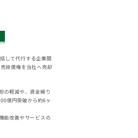
一括して代行する企業間
する売掛債権を当社へ売却
担の軽減や、資金繰り
00億円突破から約6ヶ
機能改善やサービスの