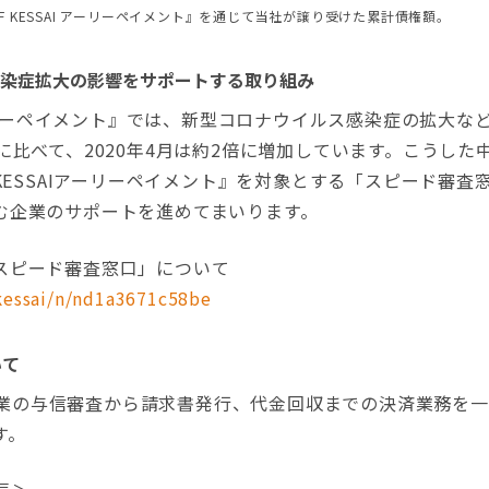
び『MF KESSAI アーリーペイメント』を通じて当社が譲り受けた累計債権額。
染症拡大の影響をサポートする取り組み
アーリーペイメント』では、新型コロナウイルス感染症の拡大な
に比べて、2020年4月は約2倍に増加しています。こうした中
 KESSAIアーリーペイメント』を対象とする「スピード審
む企業のサポートを進めてまいります。
スピード審査窓口」について
kessai/n/nd1a3671c58be
いて
は、企業の与信審査から請求書発行、代金回収までの決済業務を
す。