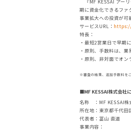
『MF KESSAI 
期に資金化できるファ
事業拡大への投資が可
サービスURL：
https:/
特長：
・最短2営業日で早期
・原則、手数料は、業界
・原則、非対面でオン
※審査の結果、追加手数料を
■MF KESSAI株式会社
名称 ：MF KESSAI
所在地：東京都千代田区
代表者：冨山 直道
事業内容：