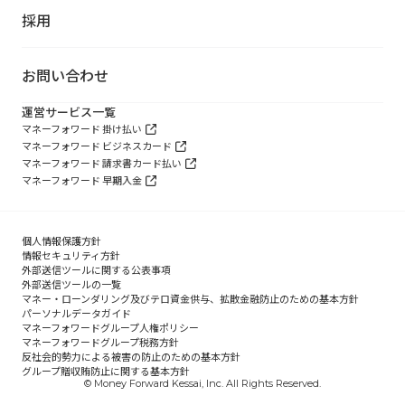
採用
お問い合わせ
運営サービス一覧
マネーフォワード 掛け払い
マネーフォワード ビジネスカード
マネーフォワード 請求書カード払い
マネーフォワード 早期入金
個人情報保護方針
情報セキュリティ方針
外部送信ツールに関する公表事項
外部送信ツールの一覧
マネー・ローンダリング及びテロ資金供与、拡散金融防止のための基本方針
パーソナルデータガイド
マネーフォワードグループ人権ポリシー
マネーフォワードグループ税務方針
反社会的勢力による被害の防止のための基本方針
グループ贈収賄防止に関する基本方針
© Money Forward Kessai, Inc. All Rights Reserved.