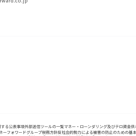
ward.co.jp
関する公表事項
外部送信ツールの一覧
マネー・ローンダリング及びテロ資金供
ネーフォワードグループ税務方針
反社会的勢力による被害の防止のための基