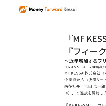
『MF K
『フィー
〜近年増加するフ
プレスリリース
2018
年
11
月
MF KESSAI株式
企業間後払い決済サービ
締役社長：吉田 浩一郎
le）」と連携を開始し
『MF KESSAI』