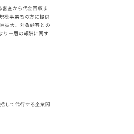
する審査から代金回収ま
規模事業者の方に提供
の幅拡大、対象顧客との
より一層の報酬に関す
る
一括して代行する企業間