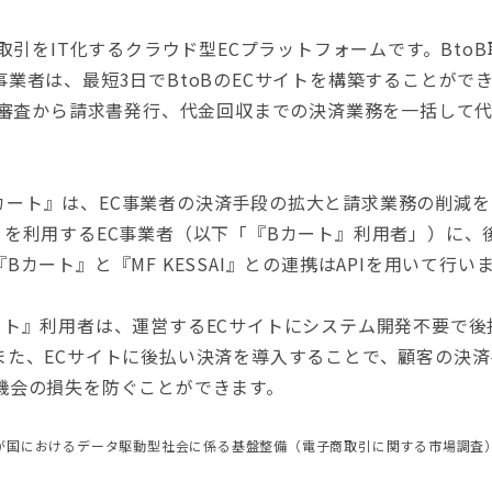
B取引をIT化するクラウド型ECプラットフォームです。Bto
業者は、最短3日でBtoBのECサイトを構築することができま
与信審査から請求書発行、代金回収までの決済業務を一括して
と『Bカート』は、EC事業者の決済手段の拡大と請求業務の削減
』を利用するEC事業者（以下「『Bカート』利用者」）に、
カート』と『MF KESSAI』との連携はAPIを用いて行い
ート』利用者は、運営するECサイトにシステム開発不要で後
また、ECサイトに後払い決済を導入することで、顧客の決
機会の損失を防ぐことができます。
我が国におけるデータ駆動型社会に係る基盤整備（電子商取引に関する市場調査