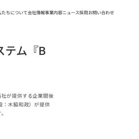
私たちについて
会社情報
事業内容
ニュース
採用
お問い合わせ
システム『B
、当社が提供する企業間後
締役：木脇和政）が提供
す。