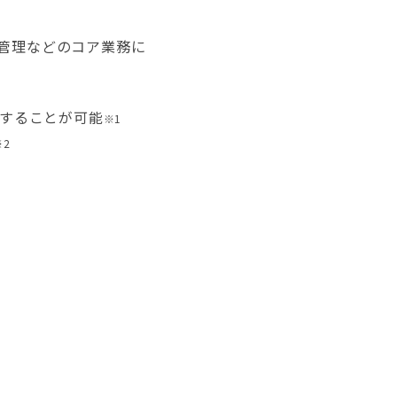
品管理などのコア業務に
することが可能
※1
※2