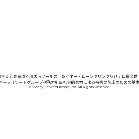
関する公表事項
外部送信ツールの一覧
マネー・ローンダリング及びテロ資金供
ネーフォワードグループ税務方針
反社会的勢力による被害の防止のための基
© Money Forward Kessai, Inc. All Rights Reserved.