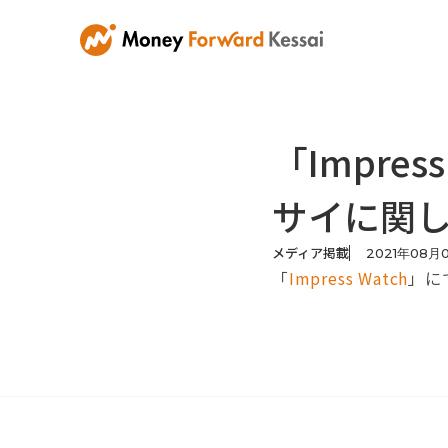
「Impre
サイに関
メディア掲載
2021
年
08
月
「
Impress Watch
」に