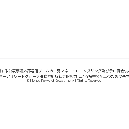
関する公表事項
外部送信ツールの一覧
マネー・ローンダリング及びテロ資金供
ネーフォワードグループ税務方針
反社会的勢力による被害の防止のための基
© Money Forward Kessai, Inc. All Rights Reserved.