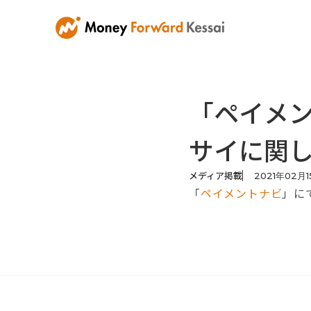
「ペイメ
サイに関
メディア掲載
2021
年
02
月
1
「
ペイメントナビ
」に