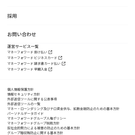
採用
お問い合わせ
運営サービス一覧
マネーフォワード 掛け払い
マネーフォワード ビジネスカード
マネーフォワード 請求書カード払い
マネーフォワード 早期入金
個人情報保護方針
情報セキュリティ方針
外部送信ツールに関する公表事項
外部送信ツールの一覧
マネー・ローンダリング及びテロ資金供与、拡散金融防止のための基本方針
パーソナルデータガイド
マネーフォワードグループ人権ポリシー
マネーフォワードグループ税務方針
反社会的勢力による被害の防止のための基本方針
グループ贈収賄防止に関する基本方針