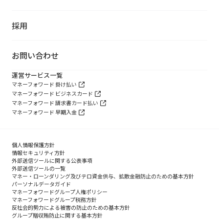
採用
お問い合わせ
運営サービス一覧
マネーフォワード 掛け払い
マネーフォワード ビジネスカード
マネーフォワード 請求書カード払い
マネーフォワード 早期入金
個人情報保護方針
情報セキュリティ方針
外部送信ツールに関する公表事項
外部送信ツールの一覧
マネー・ローンダリング及びテロ資金供与、拡散金融防止のための基本方針
パーソナルデータガイド
マネーフォワードグループ人権ポリシー
マネーフォワードグループ税務方針
反社会的勢力による被害の防止のための基本方針
グループ贈収賄防止に関する基本方針