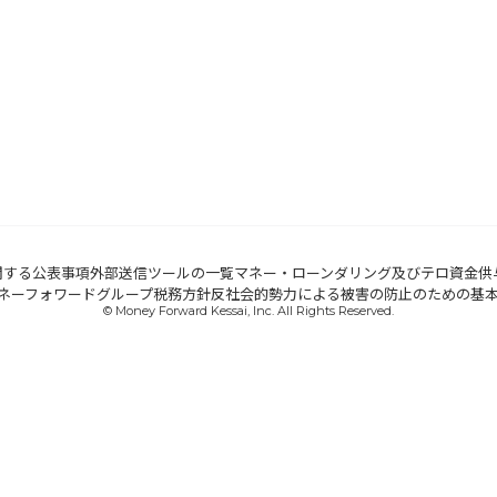
関する公表事項
外部送信ツールの一覧
マネー・ローンダリング及びテロ資金供
ネーフォワードグループ税務方針
反社会的勢力による被害の防止のための基
© Money Forward Kessai, Inc. All Rights Reserved.