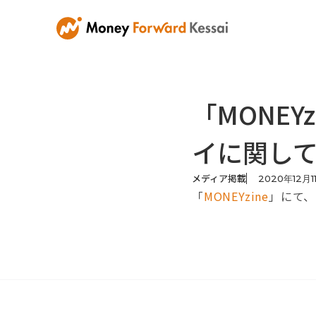
「MONE
イに関し
メディア掲載
2020
年
12
月
1
「
MONEYzine
」にて、