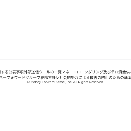
関する公表事項
外部送信ツールの一覧
マネー・ローンダリング及びテロ資金供
ネーフォワードグループ税務方針
反社会的勢力による被害の防止のための基
© Money Forward Kessai, Inc. All Rights Reserved.