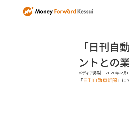
「日刊自
ントとの
メディア掲載
2020
年
12
月
「
日刊自動車新聞
」に