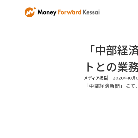
「中部経
トとの業
メディア掲載
2020
年
10
月
「中部経済新聞」にて