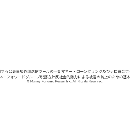
関する公表事項
外部送信ツールの一覧
マネー・ローンダリング及びテロ資金供
ネーフォワードグループ税務方針
反社会的勢力による被害の防止のための基
© Money Forward Kessai, Inc. All Rights Reserved.