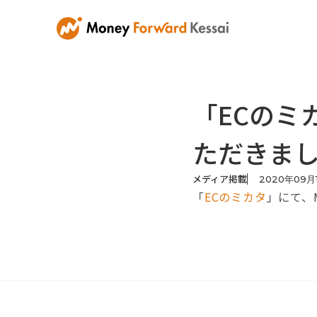
「ECのミ
ただきま
メディア掲載
2020
年
09
月
「
ECのミカタ
」にて、