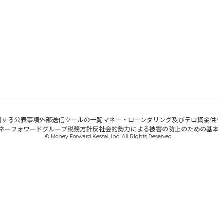
関する公表事項
外部送信ツールの一覧
マネー・ローンダリング及びテロ資金供
ネーフォワードグループ税務方針
反社会的勢力による被害の防止のための基
© Money Forward Kessai, Inc. All Rights Reserved.