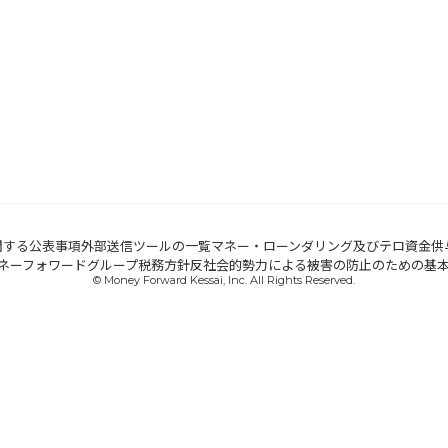
関する公表事項
外部送信ツールの一覧
マネー・ローンダリング及びテロ資金供
ネーフォワードグループ税務方針
反社会的勢力による被害の防止のための基
© Money Forward Kessai, Inc. All Rights Reserved.