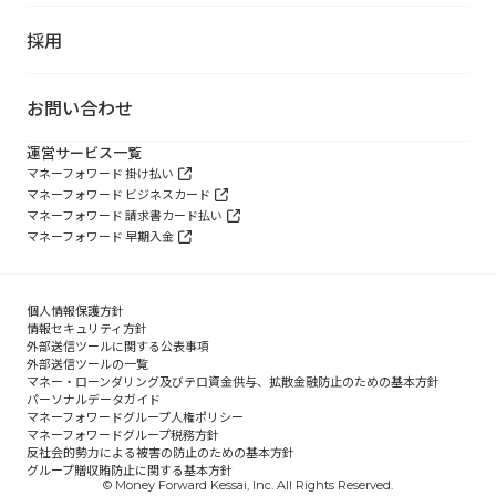
採用
お問い合わせ
運営サービス一覧
マネーフォワード 掛け払い
マネーフォワード ビジネスカード
マネーフォワード 請求書カード払い
マネーフォワード 早期入金
個人情報保護方針
情報セキュリティ方針
外部送信ツールに関する公表事項
外部送信ツールの一覧
マネー・ローンダリング及びテロ資金供与、拡散金融防止のための基本方針
パーソナルデータガイド
マネーフォワードグループ人権ポリシー
マネーフォワードグループ税務方針
反社会的勢力による被害の防止のための基本方針
グループ贈収賄防止に関する基本方針
© Money Forward Kessai, Inc. All Rights Reserved.