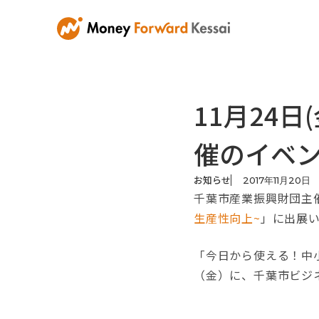
11月24
催のイベ
お知らせ
2017
年
11
月
20
日
千葉市産業振興財団主
生産性向上~
」に出展
「今日から使える！中小
（金）に、千葉市ビジ