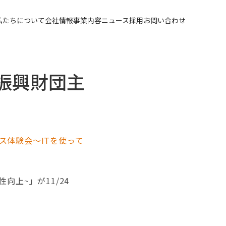
私たちについて
会社情報
事業内容
ニュース
採用
お問い合わせ
業振興財団主
ス体験会～ITを使って
上~」が11/24